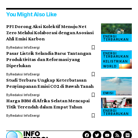
You Might Also Like
PFI Dorong Aksi Kolektif Menuju Net
Zero Melalui Kolaborasi dengan Asosiasi
ENERGI
Ahli Emisi Karbon
TERBARUKAN
By
Redaksi InfoEnergi
Pasar Listrik Selandia Baru: Tantangan
ENERGI
TERBARUKAN
Produktivitas dan Reformasi yang
KELISTRIKAN
Diperlukan
WORLD
By
Redaksi InfoEnergi
Studi Terbaru Ungkap Keterbatasan
Penyimpanan Emisi CO2 di Bawah Tanah
EMISI
By
Redaksi InfoEnergi
Harga BBM di Afrika Selatan Mencapai
Titik Terendah dalam Empat Tahun
ENERGI
TERBARUKAN
By
Redaksi InfoEnergi