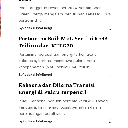
Pada tanggal 18 Desember 2024, saham Adani
Green Energy mengalami penurunan sebesar 3,3%,
berakhir di…
By
Redaksi InfoEnergi
Pertamina Raih MoU Senilai Rp43
Triliun dari KTT G20
Pertamina, perusahaan energi terkemuka di
Indonesia, berhasil membawa pulang nota
kesepahaman (MoU) senilai Rp43 triliun…
By
Redaksi InfoEnergi
Kabaena dan Dilema Transisi
Energi di Pulau Terpencil
Pulau Kabaena, sebuah permata kecil di Sulawesi
Tenggara, kini menjadi pusat perhatian dalam
perbincangan peralihan…
By
Redaksi InfoEnergi