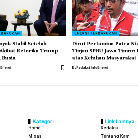
RBARUKAN
ENERGI TERBARUKAN
yak Stabil Setelah
Dirut Pertamina Patra Ni
Akibat Retorika Trump
Tinjau SPBU Jawa Timur:
 Rusia
atas Keluhan Masyarakat
oEnergi
By
Redaksi InfoEnergi
Kategori
Link Lainnya
Home
Redaksi
Migas
Tentang Kami