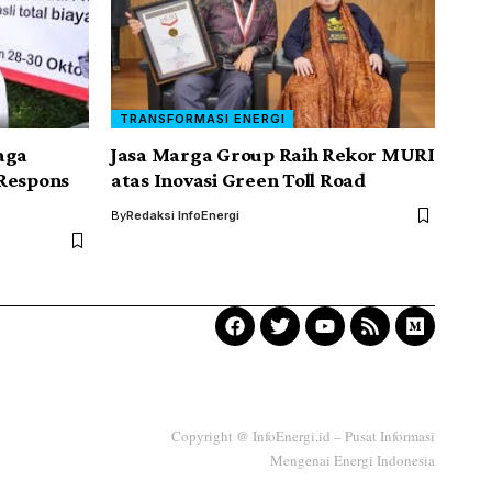
TRANSFORMASI ENERGI
aga
Jasa Marga Group Raih Rekor MURI
 Respons
atas Inovasi Green Toll Road
By
Redaksi InfoEnergi
Copyright @ InfoEnergi.id – Pusat Informasi
Mengenai Energi Indonesia