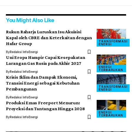
You Might Also Like
Rukun Raharja Luruskan Isu Akuisisi
Kapal oleh CBRE dan Keterkaitan dengan
TRANSFORMASI
Hafar Group
ENERGI
By
Redaksi InfoEnergi
Uni Eropa Hampir Capai Kesepakatan
Larangan Gas Rusia pada Akhir 2027
ENERGI
TERBARUKAN
By
Redaksi InfoEnergi
Krisis Iklim dan Dampak Ekonomi,
Transisi Energi sebagai Kebutuhan
TRANSFORMASI
Pembangunan
ENERGI
By
Redaksi InfoEnergi
Produksi Emas Freeport Menurun:
Proyeksi dan Tantangan Hingga 2028
ENERGI
TERBARUKAN
By
Redaksi InfoEnergi