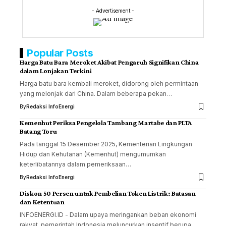
- Advertisement -
Popular Posts
Harga Batu Bara Meroket Akibat Pengaruh Signifikan China
dalam Lonjakan Terkini
Harga batu bara kembali meroket, didorong oleh permintaan
yang melonjak dari China. Dalam beberapa pekan…
By
Redaksi InfoEnergi
Kemenhut Periksa Pengelola Tambang Martabe dan PLTA
Batang Toru
Pada tanggal 15 Desember 2025, Kementerian Lingkungan
Hidup dan Kehutanan (Kemenhut) mengumumkan
keterlibatannya dalam pemeriksaan…
By
Redaksi InfoEnergi
Diskon 50 Persen untuk Pembelian Token Listrik: Batasan
dan Ketentuan
INFOENERGI.ID - Dalam upaya meringankan beban ekonomi
rakyat, pemerintah Indonesia meluncurkan insentif berupa