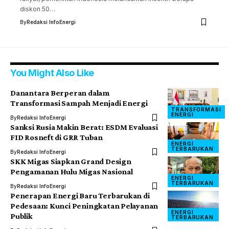
diskon 50…
By
Redaksi InfoEnergi
You Might Also Like
Danantara Berperan dalam
Transformasi Sampah Menjadi Energi
TRANSFORMASI
ENERGI
By
Redaksi InfoEnergi
Sanksi Rusia Makin Berat: ESDM Evaluasi
FID Rosneft di GRR Tuban
ENERGI
TERBARUKAN
By
Redaksi InfoEnergi
SKK Migas Siapkan Grand Design
Pengamanan Hulu Migas Nasional
ENERGI
TERBARUKAN
By
Redaksi InfoEnergi
Penerapan Energi Baru Terbarukan di
Pedesaan: Kunci Peningkatan Pelayanan
ENERGI
Publik
TERBARUKAN